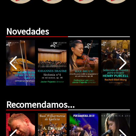
Novedades
Recomendamos...