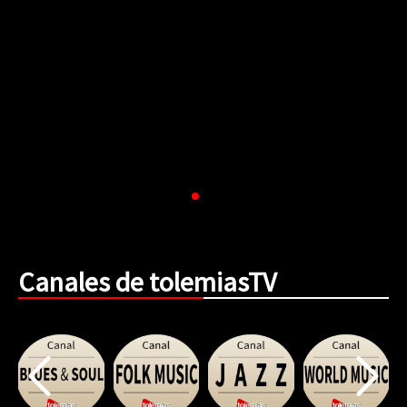
Canales de tolemiasTV