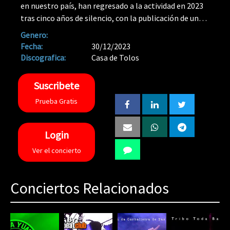
en nuestro país, han regresado a la actividad en 2023
tras cinco años de silencio, con la publicación de un
nuevo single, "El regreso de los muertos vivientes",
Genero:
presentado en una breve gira que tendrá su colofón
Fecha:
30/12/2023
en Garaje Beat Club
Discografica:
Casa de Tolos
Suscribete
Prueba Gratis
Login
Ver el concierto
Conciertos Relacionados
80%
Complete
(danger)