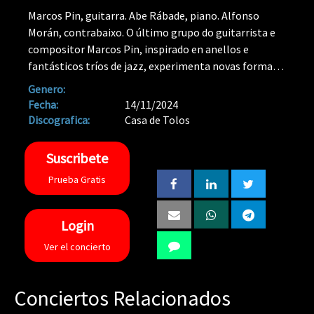
Marcos Pin, guitarra. Abe Rábade, piano. Alfonso
Morán, contrabaixo. O último grupo do guitarrista e
compositor Marcos Pin, inspirado en anellos e
fantásticos tríos de jazz, experimenta novas formas
de expresión musical sen batería. Para dar vida a esta
Genero:
visión e ao repertorio que a acompaña, conta cunha
Fecha:
14/11/2024
forza do traballo excepcional que completan dous
Discografica:
Casa de Tolos
dos máis reputados intérpretes da escena jazzística
actual: o pianista Abe Rábade —líder de formacións de
Suscribete
éxito e de numerosos proxectos, ben a piano só, ben a
Prueba Gratis
trío, cuarteto e quinteto, ben a modo de agrupación
máis numerosa e contemporánea— e o polivalente e
solicitado contrabaixista Alfonso Morán, peixe na
Login
auga para a música jazz e para a clásica.
Ver el concierto
Conciertos Relacionados