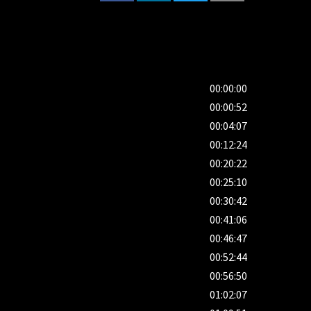
aque concert est unique car Zaz la naturelle
 balais dans une chanson "tableau" boite de Jazz.
pe" qui profite de sa liberté pour repousser plus
e rock lui va bien, aussi. Du Japon au Liban en
relle, une artiste interprète rare, qui a
00:00:00
 milliers de cariocas présents ce soir-là. Zaz
00:00:52
os Aires qui n'en finissent plus de l'ovationner
00:04:07
00:12:24
00:20:22
00:25:10
00:30:42
00:41:06
00:46:47
00:52:44
00:56:50
01:02:07