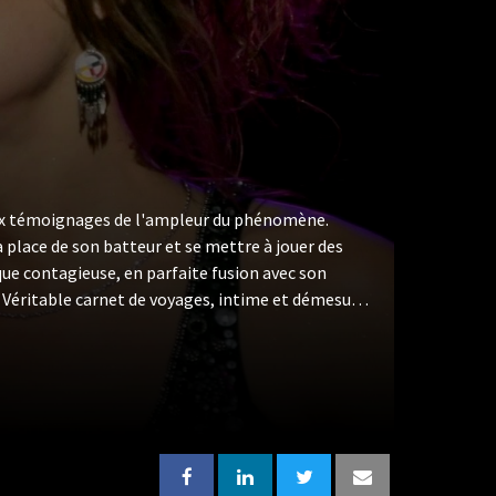
aux témoignages de l'ampleur du phénomène.
a place de son batteur et se mettre à jouer des
que contagieuse, en parfaite fusion avec son
e. Véritable carnet de voyages, intime et démesuré
que lui réserve le monde depuis quelques années.
 Santiago de Chili, la ferveur de ceux qui
, loin de la "fanitude" éphémère, se dit-on. De
e, les nombreuses sollicitations des médias, les
municatif qui saisit son public dès la première
 que rien ne se donne à moitié. Les caméras du
e bras en l'air, répond instantanément à cette