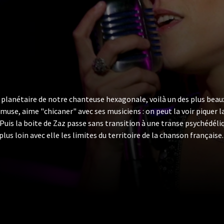
 planétaire de notre chanteuse hexagonale, voilà un des plus be
muse, aime "chicaner" avec ses musiciens : on peut la voir piquer l
Puis la boite de Zaz passe sans transition à une transe psychédéli
plus loin avec elle les limites du territoire de la chanson français
née internationale en 2014, vous découvrirez l'accueil incroyable 
se pour la première fois en Amérique du sud découvre à l'aéroport de
ssent cette formidable bienveillance, une admiration respectueuse
nstance nous saute aux yeux, malgré la fatigue, le décalage horair
à se connecter instantanément à sa joie d'être là, un bonheur com
 gratitude éternelle, mêlée à son caractère de "performeuse" font
e cette vague d'énergie incomparable où une marée de visages, d