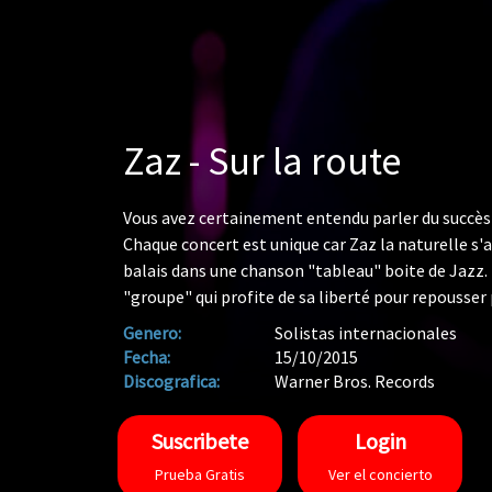
Zaz - Sur la route
Vous avez certainement entendu parler du succès
Chaque concert est unique car Zaz la naturelle s'a
balais dans une chanson "tableau" boite de Jazz. 
"groupe" qui profite de sa liberté pour repousser 
au bout des 110 000 kms parcourus lors de sa tour
Genero:
Solistas internacionales
Vous n'aviez pas idée, elle non plus. Zaz qui se po
Fecha:
15/10/2015
l'aimaient déjà. Dès les premiers échanges, on re
Discografica:
Warner Bros. Records
Sète à Munich, ou Rio, filmée au plus près, une co
imprévus, notre "voix-yageuse" parvient toujours 
Suscribete
Login
minute. Un succès ne se ménage pas pour Zaz ! Sa
Prueba Gratis
Ver el concierto
réalisateur Thomas Lepage nous rendent compte d