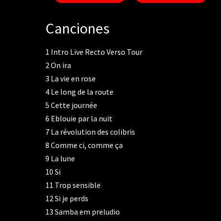
déferlante d'émotions, en reprenant en choeur se
s'amuse aime "chicaner" avec ses musiciens : on pe
Canciones
Puis la boite de Zaz passe sans transition à une 
loin avec elle les limites du territoire de la chans
1
Intro Live Recto Verso Tour
passant par La République Tchèque le monde nous r
2
On ira
l'incroyable capacité de s'approprier un standard
délivre aussi un tango Clasico avec une sensibilit
3
La vie en rose
pour la remercier de cette attention exclusive. 
4
Le long de la route
5
Cette journée
6
Eblouie par la nuit
7
La révolution des colibris
8
Comme ci, comme ça
9
La lune
10
Si
11
Trop sensible
12
Si je perds
13
Samba em preludio