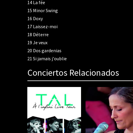
14
La fée
15
Minor Swing
16
Doxy
17
Laissez-moi
18
Déterre
19
Je veux
20
Dos gardenias
21
Si jamais j'oublie
Conciertos Relacionados
80%
Complete
(danger)