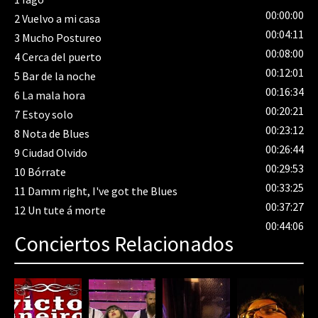
00:00:00
2
Vuelvo a mi casa
00:04:11
3
Mucho Postureo
00:08:00
4
Cerca del puerto
00:12:01
5
Bar de la noche
00:16:34
6
La mala hora
00:20:21
7
Estoy solo
00:23:12
8
Nota de Blues
00:26:44
9
Ciudad Olvido
00:29:53
10
Bórrate
00:33:25
11
Damm right, I've got the Blues
00:37:27
12
Un tute á morte
00:44:06
Conciertos Relacionados
80%
Complete
(danger)