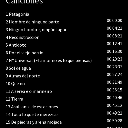
Canciones
anterior de el cantante por las Américas. “Atlántico”
(Esmerarte 2012), el duodécimo trabajo de la carrera
1
Patagonia
de Xoel López, es el primero editado bajo su propio
00:00:00
2
Hombre de ninguna parte
nombre. Producido junto a Juan de Dios Martín y
00:04:21
3
Ningún hombre, ningún lugar
grabado entre A Coruña y Buenos Aires, supone una
00:08:21
nueva etapa musical y personal para Xoel, que ha
4
Reconstrucción
enriquecido los ritmos y fortalecido las melodías. Xoel
00:12:41
5
Antídoto
López, mejor músico independiente de 2013 Verano de
00:16:30
6
Por el viejo barrio
2014: "Canciones Paganas" El single, que se edita en
00:20:23
7
Hº Universal (El amor no es lo que piensas)
vinilo y digital, contiene dos temas: "San Juan" y "San
00:23:37
8
Sol de agua
Amaro". Ambas canciones se publican de forma
00:27:24
9
Almas del norte
independiente, recuperando la idea de single a la vieja
00:31:49
10
Que no
usanza. Primavera de 2015: "Paramales" (Esmerarte
00:36:15
11
A serea e o mariñeiro
2015), el álbum nº 13 en la carrera de Xoel López y
00:40:46
segundo en solitario, es un paso más en el sonido del
12
Tierra
gallego. Una puerta que se abre para dejar entrar aires
00:45:12
13
Asaltante de estaciones
contemporáneos y urbanitas en 13 canciones
00:49:21
14
Todo lo que te merezcas
grabadas en los Estudios Reno de Madrid, pero
00:59:28
15
De piedras y arena mojada
concebidas a ambas orillas del Atlántico.