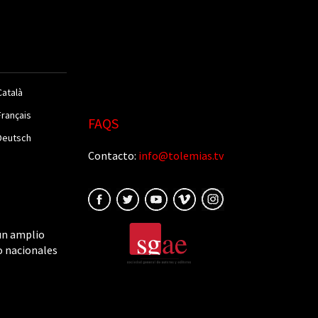
Català
Français
FAQS
Deutsch
Contacto:
info@tolemias.tv
un amplio
o nacionales