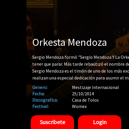
Orkesta Mendoza
Sergio Mendoza formó "Sergio Mendoza Y La Orke
tener que parar. Más tarde rebautizó el nombre d
Sergio Mendoza es el timón de uno de los más exc
realizan una especial dedicación para asumir el m
elogiado con entusiasmo por el New York Times y
Genero:
Mestizaje Internacional
Mendoza también es un miembro activo de las gir
Fecha:
25/10/2014
Discografica:
Casa de Tolos
Festival:
Womex
Suscribete
Login