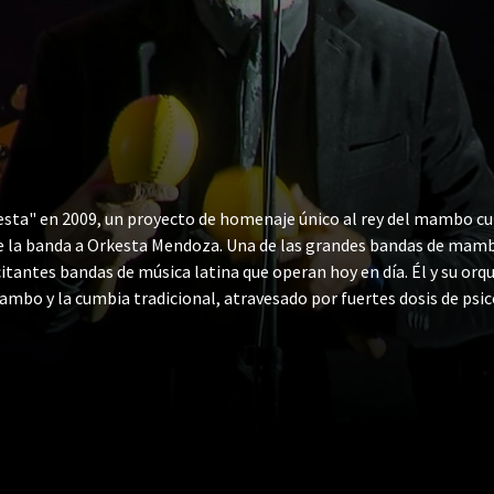
sta" en 2009, un proyecto de homenaje único al rey del mambo cu
e la banda a Orkesta Mendoza. Una de las grandes bandas de mambo 
itantes bandas de música latina que operan hoy en día. Él y su orq
ambo y la cumbia tradicional, atravesado por fuertes dosis de psi
 NPR. Rakish en esmóquines blancos, Y La Orkesta ofrece una expe
as con Calexico y Devotchka.